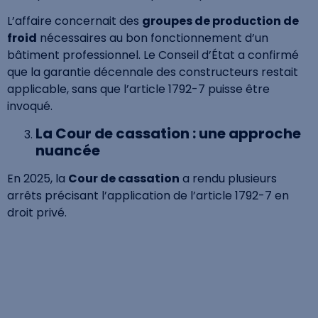
L’affaire concernait des
groupes de production de
froid
nécessaires au bon fonctionnement d’un
bâtiment professionnel. Le Conseil d’État a confirmé
que la garantie décennale des constructeurs restait
applicable, sans que l’article 1792-7 puisse être
invoqué.
La Cour de cassation : une approche
nuancée
En 2025, la
Cour de cassation
a rendu plusieurs
arrêts précisant l’application de l’article 1792-7 en
droit privé.
Station de lavage – séparateur
d’hydrocarbures (Cass. 3e civ., 6 mars 2025,
n° 23-20.018)
La Cour censure une décision ayant admis la garantie
décennale pour un
séparateur d’hydrocarbures
,