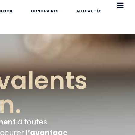
LOGIE
HONORAIRES
ACTUALITÉS
valents
n.
ment
à toutes
rocurer
l’avantage