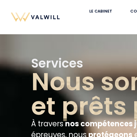
LE CABINET
CO
Services
Nous so
et prêts 
À travers
nos compétences j
épreuves, nous
protégeons