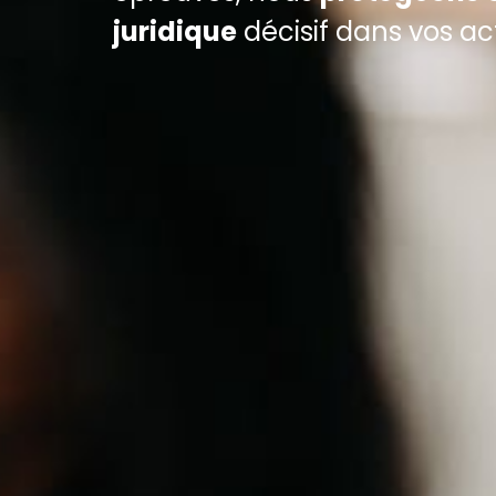
juridique
décisif dans vos act