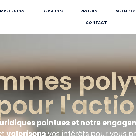
MPÉTENCES
SERVICES
PROFILS
MÉTHODO
CONTACT
mmes poly
pour l'actio
uridiques pointues et notre engage
et
valorisons
vos intérêts pour vous p