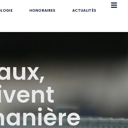
LOGIE
HONORAIRES
ACTUALITÉS
aux,
ivent
 manière