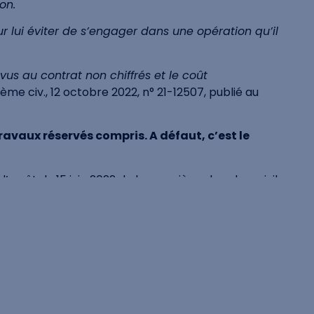
on.
ur lui éviter de s’engager dans une opération qu’il
vus au contrat non chiffrés et le coût
3ème civ., 12 octobre 2022, n° 21-12507, publié au
ravaux réservés compris. A défaut, c’est le
l’arrêt du 15 juin 2022 de la première chambre civile
 dans un délai précis le constructeur à accomplir une
 construire en l’espèce), lui permettant ainsi de
ondance (Cass., 1ère civ., 15 juin 2022, 18-16968,
 significatif au détriment des consommateurs, le
ge financière du maître d’ouvrage pour tenir compte
 « le constructeur, en sa qualité de professionnel,