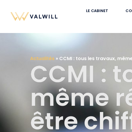
LE CABINET
CO
Actualités
»
CCMI : tous les travaux, même 
CCMI : t
même ré
être chi