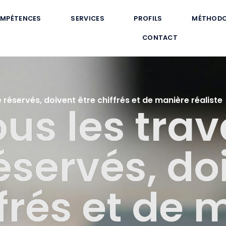
MPÉTENCES
SERVICES
PROFILS
MÉTHODO
CONTACT
réservés, doivent être chiffrés et de manière réaliste
ous les trav
servés, do
ffrés et de