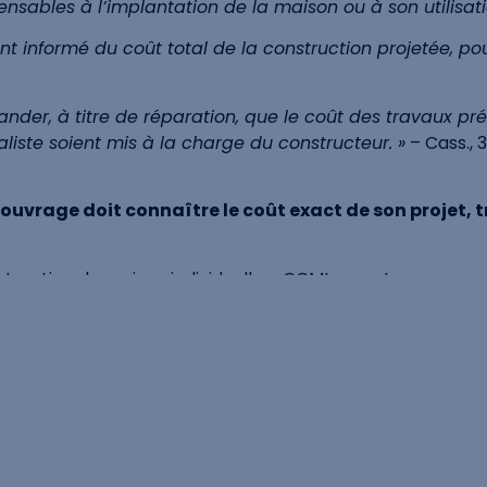
ensables à l’implantation de la maison ou à son utilisati
ent informé du coût total de la construction projetée, po
ander, à titre de réparation, que le coût des travaux pré
iste soient mis à la charge du constructeur. »
– Cass., 
’ouvrage doit connaître le coût exact de son projet, t
struction de maison individuelle – CCMI, on notera encore 
tion de l’AAMOI jugeant qu’une clause qui ne contraint pas
suspensive (celle de la confection du dossier du permis de
ificatif permettant de considérer abusive la clause corresp
ses jugées abusives en ce qu’elles créent un déséquilibre
ne clause qui impose la signature d’un avenant à la char
ort avec l’autorisation d’urbanisme. La Cour considère que