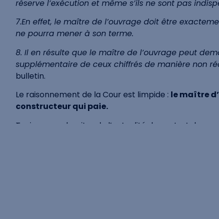
réserve l’exécution et même s’ils ne sont pas indisp
7.En effet, le maître de l’ouvrage doit être exactem
ne pourra mener à son terme.
8. Il en résulte que le maître de l’ouvrage peut dem
supplémentaire de ceux chiffrés de manière non réal
bulletin.
Le raisonnement de la Cour est limpide :
le maître d
constructeur qui paie.
Toujours au chapitre de l’actualité du contrat de con
de la Cour de cassation rendu à l’initiative d’une ac
obligation permettant la réalisation d’une condition 
soustraire à ses obligations, créé un déséquilibre sign
publié au Bulletin).
Dans la même veine, et toujours au chapitre des clau
constructeur ne peut pas prévoir dans son contrat u
de modifications exigées par l’administration en rapp