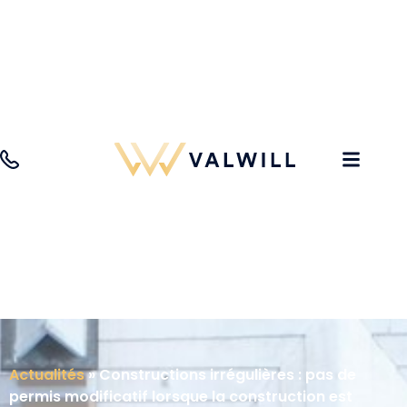
Actualités
»
Constructions irrégulières : pas de
permis modificatif lorsque la construction est