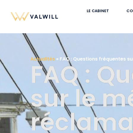
LE CABINET
CO
Actualités
»
FAQ : Questions fréquentes s
FAQ : Qu
sur le 
réclama