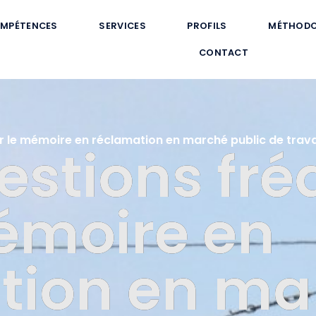
MPÉTENCES
SERVICES
PROFILS
MÉTHODO
CONTACT
ur le mémoire en réclamation en marché public de trav
estions fr
mémoire en
tion en ma