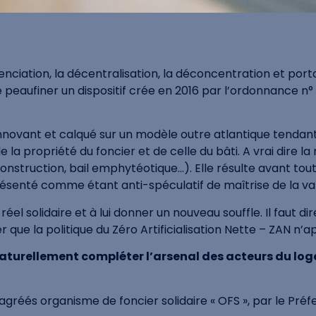
férenciation, la décentralisation, la déconcentration et por
 peaufiner un dispositif crée en 2016 par l’ordonnance n° 20
ut innovant et calqué sur un modèle outre atlantique tendan
e la propriété du foncier et de celle du bâti. A vrai dire 
 construction, bail emphytéotique…). Elle résulte avant to
senté comme étant anti-spéculatif de maîtrise de la valeu
el solidaire et à lui donner un nouveau souffle. Il faut di
 que la politique du Zéro Artificialisation Nette – ZAN n’a
 naturellement compléter l’arsenal des acteurs du log
gréés organisme de foncier solidaire « OFS », par le Préfe