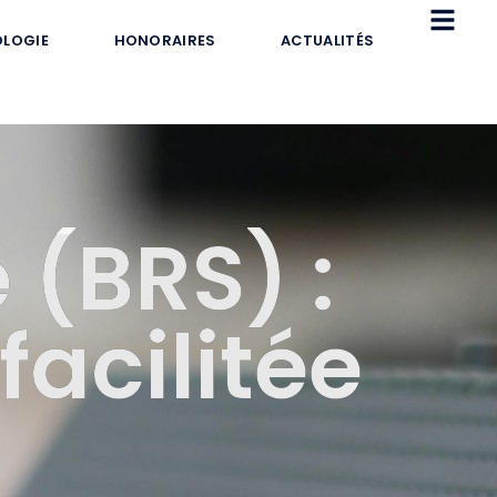
LOGIE
HONORAIRES
ACTUALITÉS
e (BRS) :
facilitée