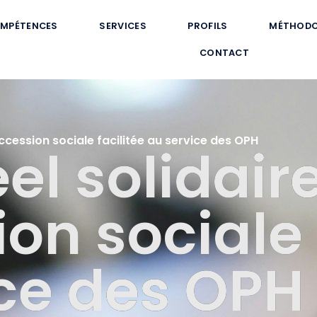
MPÉTENCES
SERVICES
PROFILS
MÉTHODO
CONTACT
l’accession sociale facilitée au service des OPH
éel solidair
ion sociale 
ce des OPH