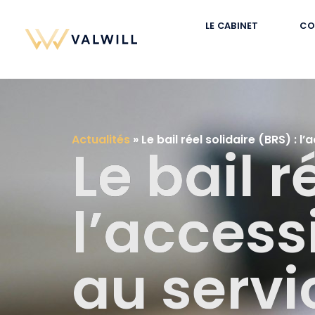
LE CABINET
CO
Actualités
»
Le bail réel solidaire (BRS) : 
Le bail r
l’access
au servi