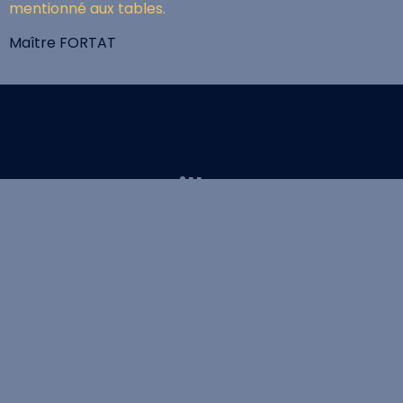
mentionné aux tables.
Maître FORTAT
Nous conseillons et
représentons nos clients
sur tout le territoire.
Nous contacter