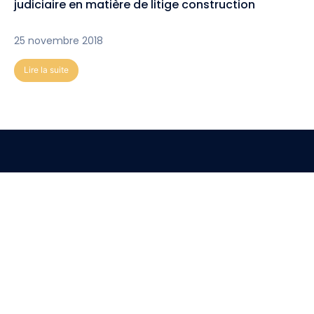
judiciaire en matière de litige construction
25 novembre 2018
Lire la suite
Nous conseillons et
représentons nos clients
sur tout le territoire.
Nous contacter